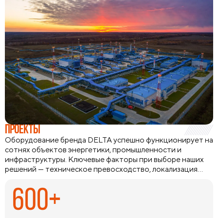
ПРОЕКТЫ
Оборудование бренда DELTA успешно функционирует на
сотнях объектов энергетики, промышленности и
инфраструктуры. Ключевые факторы при выборе наших
решений — техническое превосходство, локализация
производства и способность оборудования работать в
экстремальных климатических условиях и удаленных
600+
регионах. Мы предлагаем комплексные инженерные
решения с подбором аналогов и технической
поддержкой на всех этапах, а наличие широкой