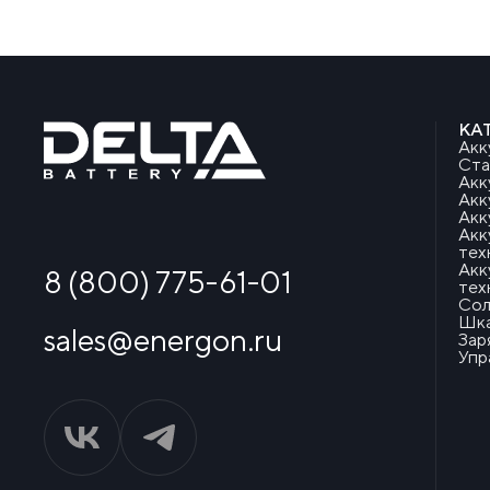
КА
Акк
Ста
Акк
Акк
Акк
Акк
тех
Акк
8 (800) 775-61-01
тех
Сол
Шка
sales@energon.ru
Зар
Упр