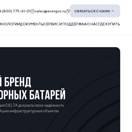
8 (800) 775-61-01
sales@energon.ru
СВЯЗАТЬСЯ С НАМИ
ХНОЛОГИИ
ДОКУМЕНТЫ
СЕРВИС И ПОДДЕРЖКА
О НАС
ГДЕ КУПИТЬ
Й БРЕНД
ОРНЫХ БАТАРЕЙ
кция DELTA доказала свою надёжность
ейших инфраструктурных объектах.