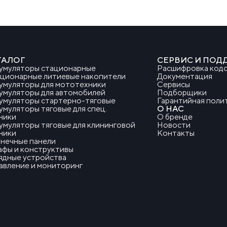
ТАЛОГ
СЕРВИС И ПОД
умуляторы стационарные
Расшифровка кодо
ционарные литиевые накопители
Документация
умуляторы для мототехники
Сервисы
умуляторы для автомобилей
Подборщики
умуляторы стартерно-тяговые
Гарантийная поли
умуляторы тяговые для спец.
О НАС
ники
О бренде
умуляторы тяговые для клининговой
Новости
ники
Контакты
нечные панели
фы и конструктивы
ядные устройства
авление и мониторинг