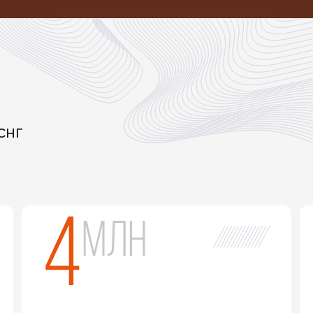
 СНГ
4
млн