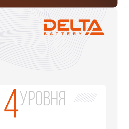
4
уровня