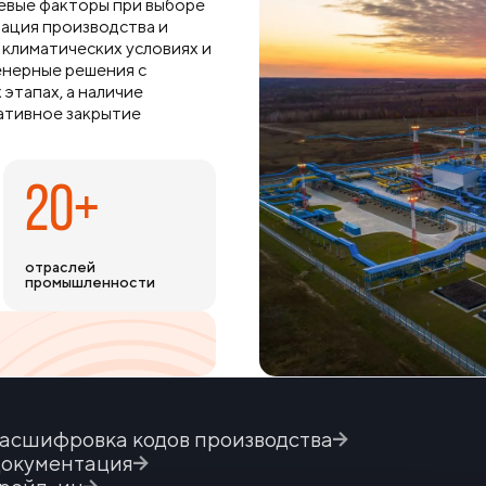
евые факторы при выборе
ация производства и
климатических условиях и
енерные решения с
этапах, а наличие
ативное закрытие
20+
отраслей
промышленности
асшифровка кодов производства
окументация