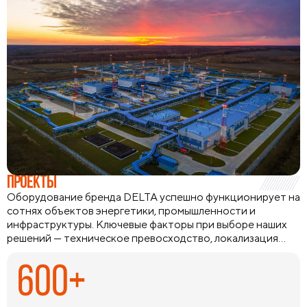
ПРОЕКТЫ
Оборудование бренда DELTA успешно функционирует на
сотнях объектов энергетики, промышленности и
инфраструктуры. Ключевые факторы при выборе наших
решений — техническое превосходство, локализация
производства и способность оборудования работать в
экстремальных климатических условиях и удаленных
600+
регионах. Мы предлагаем комплексные инженерные
решения с подбором аналогов и технической
поддержкой на всех этапах, а наличие широкой