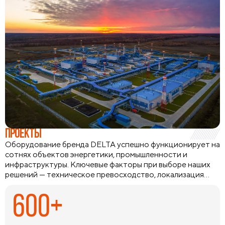
ПРОЕКТЫ
Оборудование бренда DELTA успешно функционирует на
сотнях объектов энергетики, промышленности и
инфраструктуры. Ключевые факторы при выборе наших
решений — техническое превосходство, локализация
производства и способность оборудования работать в
экстремальных климатических условиях и удаленных
600+
регионах. Мы предлагаем комплексные инженерные
решения с подбором аналогов и технической
поддержкой на всех этапах, а наличие широкой