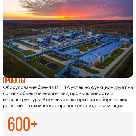
ПРОЕКТЫ
Оборудование бренда DELTA успешно функционирует на
сотнях объектов энергетики, промышленности и
инфраструктуры. Ключевые факторы при выборе наших
решений — техническое превосходство, локализация
производства и способность оборудования работать в
экстремальных климатических условиях и удаленных
600+
регионах. Мы предлагаем комплексные инженерные
решения с подбором аналогов и технической
поддержкой на всех этапах, а наличие широкой