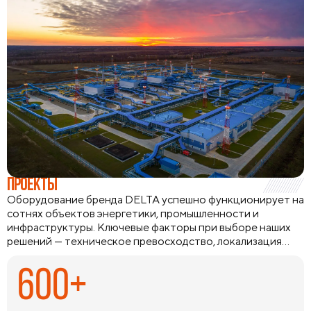
ПРОЕКТЫ
Оборудование бренда DELTA успешно функционирует на
сотнях объектов энергетики, промышленности и
инфраструктуры. Ключевые факторы при выборе наших
решений — техническое превосходство, локализация
производства и способность оборудования работать в
экстремальных климатических условиях и удаленных
600+
регионах. Мы предлагаем комплексные инженерные
решения с подбором аналогов и технической
поддержкой на всех этапах, а наличие широкой